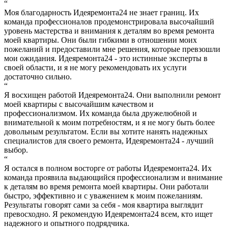
“
Моя благодарность Идеяремонта24 не знает границ. Их
команда профессионалов продемонстрировала высочайший
уровень мастерства и внимания к деталям во время ремонта
моей квартиры. Они были гибкими в отношении моих
пожеланий и предоставили мне решения, которые превзошли
мои ожидания. Идеяремонта24 - это истинные эксперты в
своей области, и я не могу рекомендовать их услуги
достаточно сильно.
“
Я восхищен работой Идеяремонта24. Они выполнили ремонт
моей квартиры с высочайшим качеством и
профессионализмом. Их команда была дружелюбной и
внимательной к моим потребностям, и я не могу быть более
довольным результатом. Если вы хотите нанять надежных
специалистов для своего ремонта, Идеяремонта24 - лучший
выбор.
“
Я остался в полном восторге от работы Идеяремонта24. Их
команда проявила выдающийся профессионализм и внимание
к деталям во время ремонта моей квартиры. Они работали
быстро, эффективно и с уважением к моим пожеланиям.
Результаты говорят сами за себя - моя квартира выглядит
превосходно. Я рекомендую Идеяремонта24 всем, кто ищет
надежного и опытного подрядчика.