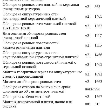
Облицовка ровных стен плиткой из керамики
м2
863
стандартных размеров
Облицовка оштукатуренных стен
м2
1465
нестандартной керамической плиткой
Облицовка ровных стен маленькой плиткой
м2
1362
15х15 или 10х10
Диагональная облицовка ровных стен
м2
1117
стандартной плиткой
Облицовка ровных поверхностей
м2
1115
керамогранитными плитами
Облицовка оштукатуренных стен
м2
1466
крупногабаритной керамогранитной плиткой
Облицовка ровных поверхностей плиткой с
м2
1465
зеркальной основой
Монтаж габаритных зеркал на оштукатуренные
м2
1692
стены с гидроизоляцией
Мозаичная облицовка ровных стен
м2
1663
Облицовка откосов на окнах или в арках
пог.м
998
шириной до 50 сантиметров плиткой
Облицовка мебели мозаикой
м2
1767
Монтаж декоративной плитки, панно или
шт.
515
рисунка