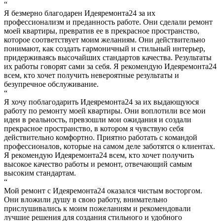
“
Я безмерно благодарен Идеяремонта24 за их
профессионализм и преданность работе. Они сделали ремонт
моей квартиры, превратив ее в прекрасное пространство,
которое соответствует моим желаниям. Они действительно
понимают, как создать гармоничный и стильный интерьер,
придерживаясь высочайших стандартов качества. Результаты
их работы говорят сами за себя. Я рекомендую Идеяремонта24
всем, кто хочет получить невероятные результаты и
безупречное обслуживание.
“
Я хочу поблагодарить Идеяремонта24 за их выдающуюся
работу по ремонту моей квартиры. Они воплотили все мои
идеи в реальность, превзошли мои ожидания и создали
прекрасное пространство, в котором я чувствую себя
действительно комфортно. Приятно работать с командой
профессионалов, которые на самом деле заботятся о клиентах.
Я рекомендую Идеяремонта24 всем, кто хочет получить
высокое качество работы и ремонт, отвечающий самым
высоким стандартам.
“
Мой ремонт с Идеяремонта24 оказался чистым восторгом.
Они вложили душу в свою работу, внимательно
прислушивались к моим пожеланиям и рекомендовали
лучшие решения для создания стильного и удобного