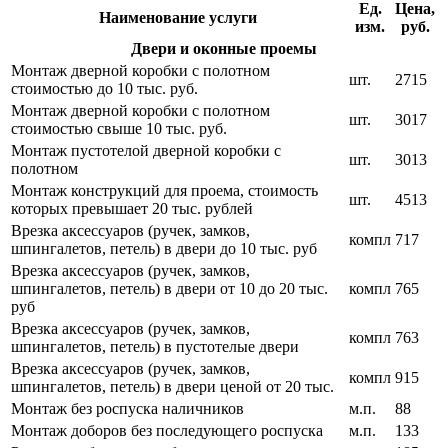
Ед.
Цена,
Наименование услуги
изм.
руб.
Двери и оконные проемы
Монтаж дверной коробки с полотном
шт.
2715
стоимостью до 10 тыс. руб.
Монтаж дверной коробки с полотном
шт.
3017
стоимостью свыше 10 тыс. руб.
Монтаж пустотелой дверной коробки с
шт.
3013
полотном
Монтаж конструкций для проема, стоимость
шт.
4513
которых превышает 20 тыс. рублей
Врезка аксессуаров (ручек, замков,
компл
717
шпингалетов, петель) в двери до 10 тыс. руб
Врезка аксессуаров (ручек, замков,
шпингалетов, петель) в двери от 10 до 20 тыс.
компл
765
руб
Врезка аксессуаров (ручек, замков,
компл
763
шпингалетов, петель) в пустотелые двери
Врезка аксессуаров (ручек, замков,
компл
915
шпингалетов, петель) в двери ценой от 20 тыс.
Монтаж без роспуска наличников
м.п.
88
Монтаж доборов без последующего роспуска
м.п.
133