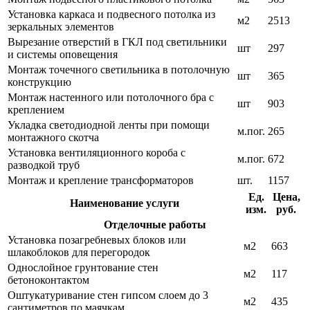
Установка каркаса и подвесного потолка из
м2
2513
зеркальных элементов
Вырезание отверстий в ГКЛ под светильники
шт
297
и системы оповещения
Монтаж точечного светильника в потолочную
шт
365
конструкцию
Монтаж настенного или потолочного бра с
шт
903
креплением
Укладка светодиодной ленты при помощи
м.пог.
265
монтажного скотча
Установка вентиляционного короба с
м.пог.
672
разводкой труб
Монтаж и крепление трансформаторов
шт.
1157
Ед.
Цена,
Наименование услуги
изм.
руб.
Отделочные работы
Установка позагребневых блоков или
м2
663
шлакоблоков для перегородок
Однослойное грунтование стен
м2
117
бетоноконтактом
Оштукатуривание стен гипсом слоем до 3
м2
435
сантиметров по маячкам