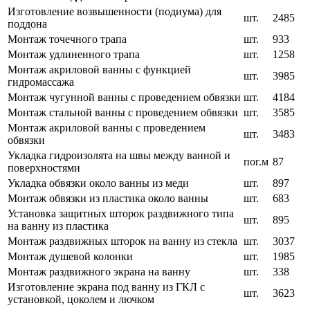
Изготовление возвышенности (подиума) для
шт.
2485
поддона
Монтаж точечного трапа
шт.
933
Монтаж удлиненного трапа
шт.
1258
Монтаж акриловой ванны с функцией
шт.
3985
гидромассажа
Монтаж чугунной ванны с проведением обвязки
шт.
4184
Монтаж стальной ванны с проведением обвязки
шт.
3585
Монтаж акриловой ванны с проведением
шт.
3483
обвязки
Укладка гидроизолята на швы между ванной и
пог.м
87
поверхностями
Укладка обвязки около ванны из меди
шт.
897
Монтаж обвязки из пластика около ванны
шт.
683
Установка защитных шторок раздвижного типа
шт.
895
на ванну из пластика
Монтаж раздвижных шторок на ванну из стекла
шт.
3037
Монтаж душевой колонки
шт.
1985
Монтаж раздвижного экрана на ванну
шт.
338
Изготовление экрана под ванну из ГКЛ с
шт.
3623
установкой, цоколем и лючком