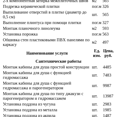
2-х компонентная затирка межплиточных швов
м2
565
Подрезка керамической плитки
пог.м
326
Выпиливание отверстий в плитке (диаметр до
шт.
565
0,5 см)
Выполнение плинтуса при помощи плитки
пог.м
327
Монтаж планочного линолеума
м2
593
Установка порожка
пог.м
563
Обшивка стен пластиковыми ПВХ панелями по
м2
497
каркасу
Ед.
Цена,
Наименование услуги
изм.
руб.
Сантехнические работы
Монтаж кабины для душа простой конструкции
шт.
4485
Монтаж кабины для душа с функцией
шт.
7483
гидромассажа
Монтаж кабины для душа с функцией
шт.
9987
гидромассажа и парогенератором
Монтаж кабины для душа по типу джакузи с
шт.
13987
парогенератором и гидромассажем
Установка поддона из чугуна
шт.
2983
Установка поддона из металла
шт.
1985
Установка поддона из акрила
шт.
1487