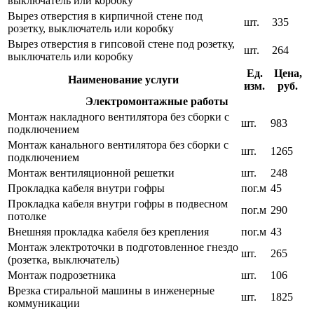
выключатель или коробку
Вырез отверстия в кирпичной стене под
шт.
335
розетку, выключатель или коробку
Вырез отверстия в гипсовой стене под розетку,
шт.
264
выключатель или коробку
Ед.
Цена,
Наименование услуги
изм.
руб.
Электромонтажные работы
Монтаж накладного вентилятора без сборки с
шт.
983
подключением
Монтаж канального вентилятора без сборки с
шт.
1265
подключением
Монтаж вентиляционной решетки
шт.
248
Прокладка кабеля внутри гофры
пог.м
45
Прокладка кабеля внутри гофры в подвесном
пог.м
290
потолке
Внешняя прокладка кабеля без крепления
пог.м
43
Монтаж электроточки в подготовленное гнездо
шт.
265
(розетка, выключатель)
Монтаж подрозетника
шт.
106
Врезка стиральной машины в инженерные
шт.
1825
коммуникации