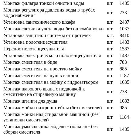
Монтаж фильтра тонкой очистки воды
шт.
1485
Монтаж регулятора давления воды в трубах
шт.
733
водоснабжения
Установка сантехнического шкафа
шт.
2487
Монтаж счетчика учета воды без опломбировки
шт.
1037
Установка защитной системы от протечек
к-т.
8410
Установка полотенцесушителя
шт.
1483
Перенос полотенцесушителя
шт.
1587
Установка электрического полотенцесушителя
шт.
1487
Монтаж смесителя в биде
шт.
783
Монтаж смесителя на простую мойку
шт.
885
Монтаж смесителя на душ в ванной
шт.
1187
Монтаж смесителя на мойку с гидрозатвором
шт.
1635
Монтаж шарового крана с подводкой к
шт.
738
смесителю на стиральную машину
Монтаж штанги для душа
шт.
1083
Монтаж мойки на кронштейны (без смесителя)
шт.
985
Монтаж мойки над стиральной машиной (без
шт.
1184
установки смесителя)
Монтаж умывальника модели «тюльпан» без
шт.
1485
сборки смесителя