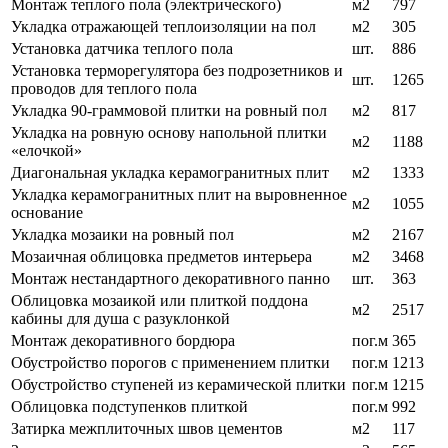
Монтаж теплого пола (электрического)
м2
797
Укладка отражающей теплоизоляции на пол
м2
305
Установка датчика теплого пола
шт.
886
Установка терморегулятора без подрозетников и
шт.
1265
проводов для теплого пола
Укладка 90-граммовой плитки на ровный пол
м2
817
Укладка на ровную основу напольной плитки
м2
1188
«елочкой»
Диагональная укладка керамогранитных плит
м2
1333
Укладка керамогранитных плит на выровненное
м2
1055
основание
Укладка мозаики на ровный пол
м2
2167
Мозаичная облицовка предметов интерьера
м2
3468
Монтаж нестандартного декоративного панно
шт.
363
Облицовка мозаикой или плиткой поддона
м2
2517
кабины для душа с разуклонкой
Монтаж декоративного бордюра
пог.м
365
Обустройство порогов с применением плитки
пог.м
1213
Обустройство ступеней из керамической плитки
пог.м
1215
Облицовка подступенков плиткой
пог.м
992
Затирка межплиточных швов цементов
м2
117