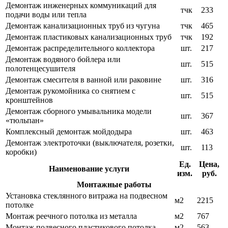
Демонтаж инженерных коммуникаций для
тчк
233
подачи воды или тепла
Демонтаж канализационных труб из чугуна
тчк
465
Демонтаж пластиковых канализационных труб
тчк
192
Демонтаж распределительного коллектора
шт.
217
Демонтаж водяного бойлера или
шт.
515
полотенцесушителя
Демонтаж смесителя в ванной или раковине
шт.
316
Демонтаж рукомойника со снятием с
шт.
515
кронштейнов
Демонтаж сборного умывальника модели
шт.
367
«тюльпан»
Комплексный демонтаж мойдодыра
шт.
463
Демонтаж электроточки (выключателя, розетки,
шт.
113
коробки)
Ед.
Цена,
Наименование услуги
изм.
руб.
Монтажные работы
Установка стеклянного витража на подвесном
м2
2215
потолке
Монтаж реечного потолка из металла
м2
767
Монтаж подвесного пластикового потолка
м2
563