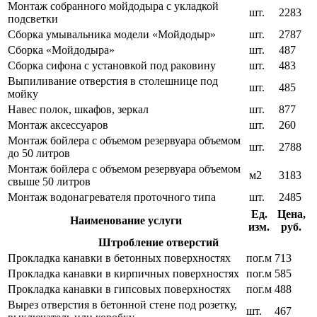
Монтаж собранного мойдодыра с укладкой
шт.
2283
подсветки
Сборка умывальника модели «Мойдодыр»
шт.
2787
Сборка «Мойдодыра»
шт.
487
Сборка сифона с установкой под раковину
шт.
483
Выпиливание отверстия в столешнице под
шт.
485
мойку
Навес полок, шкафов, зеркал
шт.
877
Монтаж аксессуаров
шт.
260
Монтаж бойлера с объемом резервуара объемом
шт.
2788
до 50 литров
Монтаж бойлера с объемом резервуара объемом
м2
3183
свыше 50 литров
Монтаж водонагревателя проточного типа
шт.
2485
Ед.
Цена,
Наименование услуги
изм.
руб.
Штробление отверстий
Прокладка канавки в бетонных поверхностях
пог.м
713
Прокладка канавки в кирпичных поверхностях
пог.м
585
Прокладка канавки в гипсовых поверхностях
пог.м
488
Вырез отверстия в бетонной стене под розетку,
шт.
467