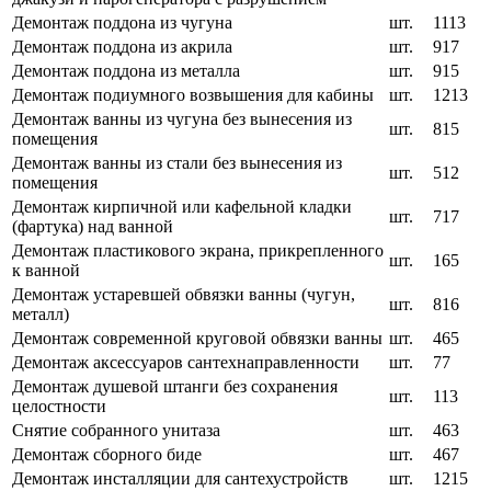
Демонтаж поддона из чугуна
шт.
1113
Демонтаж поддона из акрила
шт.
917
Демонтаж поддона из металла
шт.
915
Демонтаж подиумного возвышения для кабины
шт.
1213
Демонтаж ванны из чугуна без вынесения из
шт.
815
помещения
Демонтаж ванны из стали без вынесения из
шт.
512
помещения
Демонтаж кирпичной или кафельной кладки
шт.
717
(фартука) над ванной
Демонтаж пластикового экрана, прикрепленного
шт.
165
к ванной
Демонтаж устаревшей обвязки ванны (чугун,
шт.
816
металл)
Демонтаж современной круговой обвязки ванны
шт.
465
Демонтаж аксессуаров сантехнаправленности
шт.
77
Демонтаж душевой штанги без сохранения
шт.
113
целостности
Снятие собранного унитаза
шт.
463
Демонтаж сборного биде
шт.
467
Демонтаж инсталляции для сантехустройств
шт.
1215