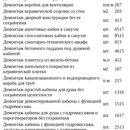
Демонтаж коробов для вентиляции
пог.м
267
Демонтаж керамической отделки со стен
м2
203
Демонтаж дверной конструкции без ее
шт.
413
сохранения
Демонтаж ацеитовых кабин в санузле
шт.
6517
Демонтаж гипсолитовых кабин в санузле
шт.
8515
Демонтаж санитарно-технического шкафа
шт.
813
Демонтаж бетонного поддона под душевой
шт.
4615
кабиной
Демонтаж плинтуса из железо-бетона
м.п
412
Демонтаж напольного покрытия из
м2
167
керамической плитки
Демонтаж канализационного и водопроводного
п.м
215
короба для труб
Демонтаж простой кабины для душа без
шт.
1316
сохранения целостности
Демонтаж демонтированной кабины с функцией
шт.
1515
гидромассажа
Демонтаж кабины для душа с гидромассажем и
шт.
1617
парогенератором без сохранения
Демонтаж кабины с функцией гидромассажа,
шт.
2513
джакузи и парогенератора с разрушением