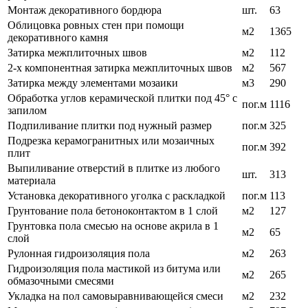
Монтаж декоративного бордюра
шт.
63
Облицовка ровных стен при помощи
м2
1365
декоративного камня
Затирка межплиточных швов
м2
112
2-х компонентная затирка межплиточных швов
м2
567
Затирка между элементами мозаики
м3
290
Обработка углов керамической плитки под 45° с
пог.м
1116
запилом
Подпиливание плитки под нужный размер
пог.м
325
Подрезка керамогранитных или мозаичных
пог.м
392
плит
Выпиливание отверстий в плитке из любого
шт.
313
материала
Установка декоративного уголка с раскладкой
пог.м
113
Грунтование пола бетоноконтактом в 1 слой
м2
127
Грунтовка пола смесью на основе акрила в 1
м2
65
слой
Рулонная гидроизоляция пола
м2
263
Гидроизоляция пола мастикой из битума или
м2
265
обмазочными смесями
Укладка на пол самовыравнивающейся смеси
м2
232