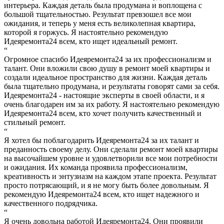
интерьера. Каждая деталь была продумана и воплощена с
большой тщательностью. Результат превзошел все мои
ожидания, и теперь у меня есть великолепная квартира,
которой я горжусь. Я настоятельно рекомендую
Идеяремонта24 всем, кто ищет идеальный ремонт.
“
Огромное спасибо Идеяремонта24 за их профессионализм и
талант. Они вложили свою душу в ремонт моей квартиры и
создали идеальное пространство для жизни. Каждая деталь
была тщательно продумана, и результаты говорят сами за себя.
Идеяремонта24 - настоящие эксперты в своей области, и я
очень благодарен им за их работу. Я настоятельно рекомендую
Идеяремонта24 всем, кто хочет получить качественный и
стильный ремонт.
“
Я хотел бы поблагодарить Идеяремонта24 за их талант и
преданность своему делу. Они сделали ремонт моей квартиры
на высочайшем уровне и удовлетворили все мои потребности
и ожидания. Их команда проявила профессионализм,
креативность и энтузиазм на каждом этапе проекта. Результат
просто потрясающий, и я не могу быть более довольным. Я
рекомендую Идеяремонта24 всем, кто ищет надежного и
качественного подрядчика.
“
Я очень довольна работой Идеяремонта24. Они проявили