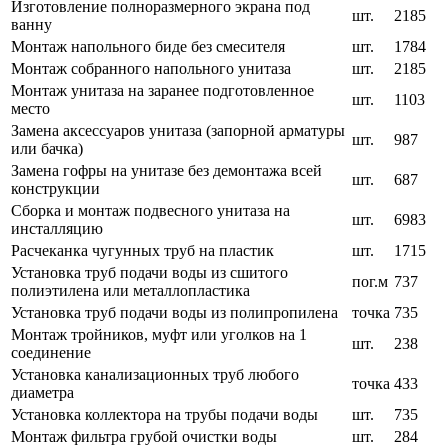
Изготовление полноразмерного экрана под
шт.
2185
ванну
Монтаж напольного биде без смесителя
шт.
1784
Монтаж собранного напольного унитаза
шт.
2185
Монтаж унитаза на заранее подготовленное
шт.
1103
место
Замена аксессуаров унитаза (запорной арматуры
шт.
987
или бачка)
Замена гофры на унитазе без демонтажа всей
шт.
687
конструкции
Сборка и монтаж подвесного унитаза на
шт.
6983
инсталляцию
Расчеканка чугунных труб на пластик
шт.
1715
Установка труб подачи воды из сшитого
пог.м
737
полиэтилена или металлопластика
Установка труб подачи воды из полипропилена
точка
735
Монтаж тройников, муфт или уголков на 1
шт.
238
соединение
Установка канализационных труб любого
точка
433
диаметра
Установка коллектора на трубы подачи воды
шт.
735
Монтаж фильтра грубой очистки воды
шт.
284