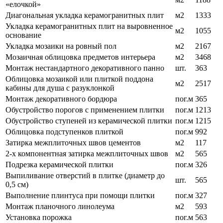
«елочкой»
Диагональная укладка керамогранитных плит
м2
1333
Укладка керамогранитных плит на выровненное
м2
1055
основание
Укладка мозаики на ровный пол
м2
2167
Мозаичная облицовка предметов интерьера
м2
3468
Монтаж нестандартного декоративного панно
шт.
363
Облицовка мозаикой или плиткой поддона
м2
2517
кабины для душа с разуклонкой
Монтаж декоративного бордюра
пог.м
365
Обустройство порогов с применением плитки
пог.м
1213
Обустройство ступеней из керамической плитки
пог.м
1215
Облицовка подступенков плиткой
пог.м
992
Затирка межплиточных швов цементов
м2
117
2-х компонентная затирка межплиточных швов
м2
565
Подрезка керамической плитки
пог.м
326
Выпиливание отверстий в плитке (диаметр до
шт.
565
0,5 см)
Выполнение плинтуса при помощи плитки
пог.м
327
Монтаж планочного линолеума
м2
593
Установка порожка
пог.м
563