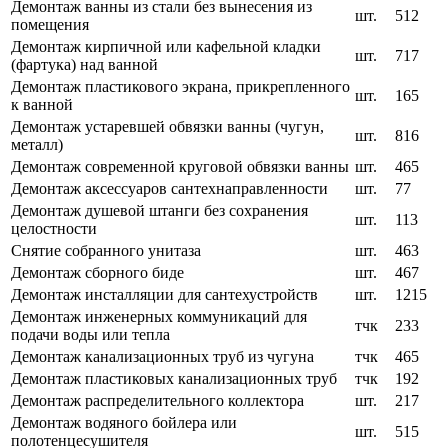
Демонтаж ванны из стали без вынесения из
шт.
512
помещения
Демонтаж кирпичной или кафельной кладки
шт.
717
(фартука) над ванной
Демонтаж пластикового экрана, прикрепленного
шт.
165
к ванной
Демонтаж устаревшей обвязки ванны (чугун,
шт.
816
металл)
Демонтаж современной круговой обвязки ванны
шт.
465
Демонтаж аксессуаров сантехнаправленности
шт.
77
Демонтаж душевой штанги без сохранения
шт.
113
целостности
Снятие собранного унитаза
шт.
463
Демонтаж сборного биде
шт.
467
Демонтаж инсталляции для сантехустройств
шт.
1215
Демонтаж инженерных коммуникаций для
тчк
233
подачи воды или тепла
Демонтаж канализационных труб из чугуна
тчк
465
Демонтаж пластиковых канализационных труб
тчк
192
Демонтаж распределительного коллектора
шт.
217
Демонтаж водяного бойлера или
шт.
515
полотенцесушителя