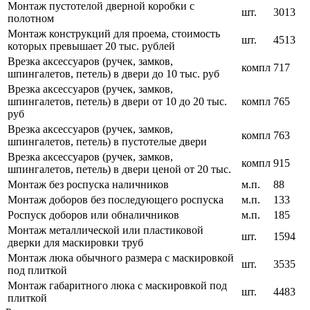
Монтаж пустотелой дверной коробки с
шт.
3013
полотном
Монтаж конструкций для проема, стоимость
шт.
4513
которых превышает 20 тыс. рублей
Врезка аксессуаров (ручек, замков,
компл
717
шпингалетов, петель) в двери до 10 тыс. руб
Врезка аксессуаров (ручек, замков,
шпингалетов, петель) в двери от 10 до 20 тыс.
компл
765
руб
Врезка аксессуаров (ручек, замков,
компл
763
шпингалетов, петель) в пустотелые двери
Врезка аксессуаров (ручек, замков,
компл
915
шпингалетов, петель) в двери ценой от 20 тыс.
Монтаж без роспуска наличников
м.п.
88
Монтаж доборов без последующего роспуска
м.п.
133
Роспуск доборов или обналичников
м.п.
185
Монтаж металлической или пластиковой
шт.
1594
дверки для маскировки труб
Монтаж люка обычного размера с маскировкой
шт.
3535
под плиткой
Монтаж габаритного люка с маскировкой под
шт.
4483
плиткой