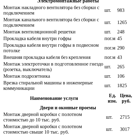
Электромонтажные работы
Монтаж накладного вентилятора без сборки с
шт.
983
подключением
Монтаж канального вентилятора без сборки с
шт.
1265
подключением
Монтаж вентиляционной решетки
шт.
248
Прокладка кабеля внутри гофры
пог.м
45
Прокладка кабеля внутри гофры в подвесном
пог.м
290
потолке
Внешняя прокладка кабеля без крепления
пог.м
43
Монтаж электроточки в подготовленное гнездо
шт.
265
(розетка, выключатель)
Монтаж подрозетника
шт.
106
Врезка стиральной машины в инженерные
шт.
1825
коммуникации
Ед.
Цена,
Наименование услуги
изм.
руб.
Двери и оконные проемы
Монтаж дверной коробки с полотном
шт.
2715
стоимостью до 10 тыс. руб.
Монтаж дверной коробки с полотном
шт.
3017
стоимостью свыше 10 тыс. руб.