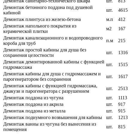
Демонтаж санитарно-технического шкафа
шт.
813
Демонтаж бетонного поддона под душевой
шт.
4615
кабиной
Демонтаж плинтуса из железо-бетона
м.п
412
Демонтаж напольного покрытия из
м2
167
керамической плитки
Демонтаж канализационного и водопроводного
п.м
215
короба для труб
Демонтаж простой кабины для душа без
шт.
1316
сохранения целостности
Демонтаж демонтированной кабины с функцией
шт.
1515
гидромассажа
Демонтаж кабины для душа с гидромассажем и
шт.
1617
парогенератором без сохранения
Демонтаж кабины с функцией гидромассажа,
шт.
2513
джакузи и парогенератора с разрушением
Демонтаж поддона из чугуна
шт.
1113
Демонтаж поддона из акрила
шт.
917
Демонтаж поддона из металла
шт.
915
Демонтаж подиумного возвышения для кабины
шт.
1213
Демонтаж ванны из чугуна без вынесения из
шт.
815
помещения