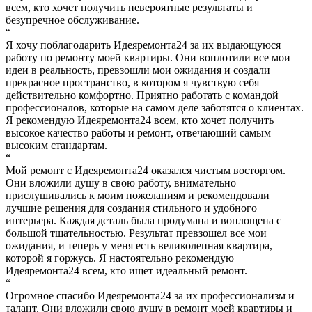
всем, кто хочет получить невероятные результаты и
безупречное обслуживание.
“
Я хочу поблагодарить Идеяремонта24 за их выдающуюся
работу по ремонту моей квартиры. Они воплотили все мои
идеи в реальность, превзошли мои ожидания и создали
прекрасное пространство, в котором я чувствую себя
действительно комфортно. Приятно работать с командой
профессионалов, которые на самом деле заботятся о клиентах.
Я рекомендую Идеяремонта24 всем, кто хочет получить
высокое качество работы и ремонт, отвечающий самым
высоким стандартам.
“
Мой ремонт с Идеяремонта24 оказался чистым восторгом.
Они вложили душу в свою работу, внимательно
прислушивались к моим пожеланиям и рекомендовали
лучшие решения для создания стильного и удобного
интерьера. Каждая деталь была продумана и воплощена с
большой тщательностью. Результат превзошел все мои
ожидания, и теперь у меня есть великолепная квартира,
которой я горжусь. Я настоятельно рекомендую
Идеяремонта24 всем, кто ищет идеальный ремонт.
“
Огромное спасибо Идеяремонта24 за их профессионализм и
талант. Они вложили свою душу в ремонт моей квартиры и