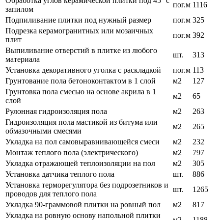
Обработка углов керамической плитки под 45° с
пог.м
1116
запилом
Подпиливание плитки под нужный размер
пог.м
325
Подрезка керамогранитных или мозаичных
пог.м
392
плит
Выпиливание отверстий в плитке из любого
шт.
313
материала
Установка декоративного уголка с раскладкой
пог.м
113
Грунтование пола бетоноконтактом в 1 слой
м2
127
Грунтовка пола смесью на основе акрила в 1
м2
65
слой
Рулонная гидроизоляция пола
м2
263
Гидроизоляция пола мастикой из битума или
м2
265
обмазочными смесями
Укладка на пол самовыравнивающейся смеси
м2
232
Монтаж теплого пола (электрического)
м2
797
Укладка отражающей теплоизоляции на пол
м2
305
Установка датчика теплого пола
шт.
886
Установка терморегулятора без подрозетников и
шт.
1265
проводов для теплого пола
Укладка 90-граммовой плитки на ровный пол
м2
817
Укладка на ровную основу напольной плитки
м2
1188