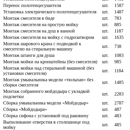
Перенос полотенцесушителя
шт.
1587
Установка электрического полотенцесушителя
шт.
1487
Монтаж смесителя в биде
шт.
783
Монтаж смесителя на простую мойку
шт.
885
Монтаж смесителя на душ в ванной
шт.
1187
Монтаж смесителя на мойку с гидрозатвором
шт.
1635
Монтаж шарового крана с подводкой к
шт.
738
смесителю на стиральную машину
Монтаж штанги для душа
шт.
1083
Монтаж мойки на кронштейны (без смесителя)
шт.
985
Монтаж мойки над стиральной машиной (без
шт.
1184
установки смесителя)
Монтаж умывальника модели «тюльпан» без
шт.
1485
сборки смесителя
Монтаж собранного мойдодыра с укладкой
шт.
2283
подсветки
Сборка умывальника модели «Мойдодыр»
шт.
2787
Сборка «Мойдодыра»
шт.
487
Сборка сифона с установкой под раковину
шт.
483
Выпиливание отверстия в столешнице под
шт.
485
мойку