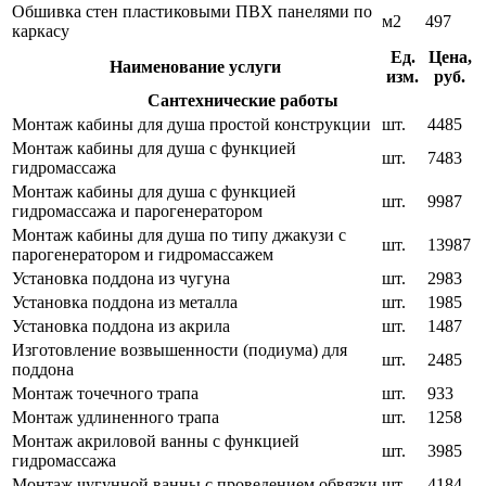
Обшивка стен пластиковыми ПВХ панелями по
м2
497
каркасу
Ед.
Цена,
Наименование услуги
изм.
руб.
Сантехнические работы
Монтаж кабины для душа простой конструкции
шт.
4485
Монтаж кабины для душа с функцией
шт.
7483
гидромассажа
Монтаж кабины для душа с функцией
шт.
9987
гидромассажа и парогенератором
Монтаж кабины для душа по типу джакузи с
шт.
13987
парогенератором и гидромассажем
Установка поддона из чугуна
шт.
2983
Установка поддона из металла
шт.
1985
Установка поддона из акрила
шт.
1487
Изготовление возвышенности (подиума) для
шт.
2485
поддона
Монтаж точечного трапа
шт.
933
Монтаж удлиненного трапа
шт.
1258
Монтаж акриловой ванны с функцией
шт.
3985
гидромассажа
Монтаж чугунной ванны с проведением обвязки
шт.
4184