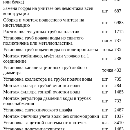
или бачка)
Замена гофры на унитазе без демонтажа всей
шт.
687
конструкции
Сборка и монтаж подвесного унитаза на
шт.
6983
инсталляцию
Расчеканка чугунных труб на пластик
шт.
1715
Установка труб подачи воды из сшитого
пог.м
737
полиэтилена или металлопластика
Установка труб подачи воды из полипропилена
точка
735
Монтаж тройников, муфт или уголков на 1
шт.
238
соединение
Установка канализационных труб любого
точка
433
диаметра
Установка коллектора на трубы подачи воды
шт.
735
Монтаж фильтра грубой очистки воды
шт.
284
Монтаж фильтра тонкой очистки воды
шт.
1485
Монтаж регулятора давления воды в трубах
шт.
733
водоснабжения
Установка сантехнического шкафа
шт.
2487
Монтаж счетчика учета воды без опломбировки
шт.
1037
Установка защитной системы от протечек
к-т.
8410
Установка полотенцесушителя
шт.
1483