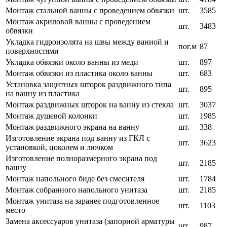
Монтаж стальной ванны с проведением обвязки
шт.
3585
Монтаж акриловой ванны с проведением
шт.
3483
обвязки
Укладка гидроизолята на швы между ванной и
пог.м
87
поверхностями
Укладка обвязки около ванны из меди
шт.
897
Монтаж обвязки из пластика около ванны
шт.
683
Установка защитных шторок раздвижного типа
шт.
895
на ванну из пластика
Монтаж раздвижных шторок на ванну из стекла
шт.
3037
Монтаж душевой колонки
шт.
1985
Монтаж раздвижного экрана на ванну
шт.
338
Изготовление экрана под ванну из ГКЛ с
шт.
3623
установкой, цоколем и лючком
Изготовление полноразмерного экрана под
шт.
2185
ванну
Монтаж напольного биде без смесителя
шт.
1784
Монтаж собранного напольного унитаза
шт.
2185
Монтаж унитаза на заранее подготовленное
шт.
1103
место
Замена аксессуаров унитаза (запорной арматуры
шт.
987