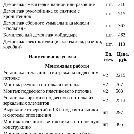
Демонтаж смесителя в ванной или раковине
шт.
316
Демонтаж рукомойника со снятием с
шт.
515
кронштейнов
Демонтаж сборного умывальника модели
шт.
367
«тюльпан»
Комплексный демонтаж мойдодыра
шт.
463
Демонтаж электроточки (выключателя, розетки,
шт.
113
коробки)
Ед.
Цена,
Наименование услуги
изм.
руб.
Монтажные работы
Установка стеклянного витража на подвесном
м2
2215
потолке
Монтаж реечного потолка из металла
м2
767
Монтаж подвесного пластикового потолка
м2
563
Установка каркаса и подвесного потолка из
м2
2513
зеркальных элементов
Вырезание отверстий в ГКЛ под светильники
шт
297
и системы оповещения
Монтаж точечного светильника в потолочную
шт
365
конструкцию
Монтаж настенного или потолочного бра с