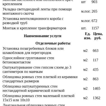
шт
903
креплением
Укладка светодиодной ленты при помощи
м.пог.
265
монтажного скотча
Установка вентиляционного короба с
м.пог.
672
разводкой труб
Монтаж и крепление трансформаторов
шт.
1157
Ед.
Цена,
Наименование услуги
изм.
руб.
Отделочные работы
Установка позагребневых блоков или
м2
663
шлакоблоков для перегородок
Однослойное грунтование стен
м2
117
бетоноконтактом
Оштукатуривание стен гипсом слоем до 3
м2
435
сантиметров по маячкам
Облицовка ровных стен плиткой из керамики
м2
863
стандартных размеров
Облицовка оштукатуренных стен
м2
1465
нестандартной керамической плиткой
Облицовка ровных стен маленькой плиткой
м2
1362
15х15 или 10х10
Диагональная облицовка ровных стен