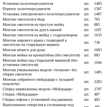
Установка полотенцесушителя
шт.
1483
Перенос полотенцесушителя
шт.
1587
Установка электрического полотенцесушителя
шт.
1487
Монтаж смесителя в биде
шт.
783
Монтаж смесителя на простую мойку
шт.
885
Монтаж смесителя на душ в ванной
шт.
1187
Монтаж смесителя на мойку с гидрозатвором
шт.
1635
Монтаж шарового крана с подводкой к
шт.
738
смесителю на стиральную машину
Монтаж штанги для душа
шт.
1083
Монтаж мойки на кронштейны (без смесителя)
шт.
985
Монтаж мойки над стиральной машиной (без
шт.
1184
установки смесителя)
Монтаж умывальника модели «тюльпан» без
шт.
1485
сборки смесителя
Монтаж собранного мойдодыра с укладкой
шт.
2283
подсветки
Сборка умывальника модели «Мойдодыр»
шт.
2787
Сборка «Мойдодыра»
шт.
487
Сборка сифона с установкой под раковину
шт.
483
Выпиливание отверстия в столешнице под
шт.
485