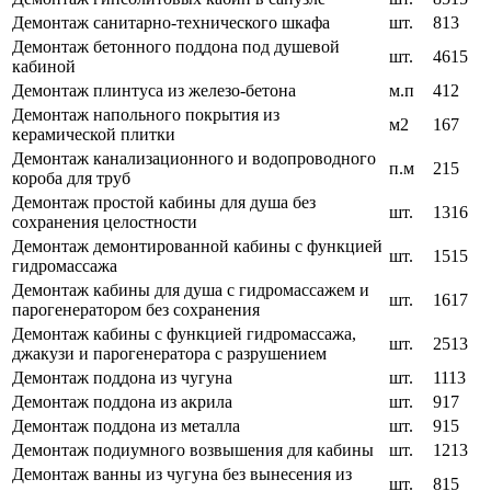
Демонтаж санитарно-технического шкафа
шт.
813
Демонтаж бетонного поддона под душевой
шт.
4615
кабиной
Демонтаж плинтуса из железо-бетона
м.п
412
Демонтаж напольного покрытия из
м2
167
керамической плитки
Демонтаж канализационного и водопроводного
п.м
215
короба для труб
Демонтаж простой кабины для душа без
шт.
1316
сохранения целостности
Демонтаж демонтированной кабины с функцией
шт.
1515
гидромассажа
Демонтаж кабины для душа с гидромассажем и
шт.
1617
парогенератором без сохранения
Демонтаж кабины с функцией гидромассажа,
шт.
2513
джакузи и парогенератора с разрушением
Демонтаж поддона из чугуна
шт.
1113
Демонтаж поддона из акрила
шт.
917
Демонтаж поддона из металла
шт.
915
Демонтаж подиумного возвышения для кабины
шт.
1213
Демонтаж ванны из чугуна без вынесения из
шт.
815