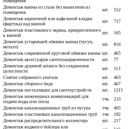
помещения
Демонтаж ванны из стали без вынесения из
шт.
512
помещения
Демонтаж кирпичной или кафельной кладки
шт.
717
(фартука) над ванной
Демонтаж пластикового экрана, прикрепленного
шт.
165
к ванной
Демонтаж устаревшей обвязки ванны (чугун,
шт.
816
металл)
Демонтаж современной круговой обвязки ванны
шт.
465
Демонтаж аксессуаров сантехнаправленности
шт.
77
Демонтаж душевой штанги без сохранения
шт.
113
целостности
Снятие собранного унитаза
шт.
463
Демонтаж сборного биде
шт.
467
Демонтаж инсталляции для сантехустройств
шт.
1215
Демонтаж инженерных коммуникаций для
тчк
233
подачи воды или тепла
Демонтаж канализационных труб из чугуна
тчк
465
Демонтаж пластиковых канализационных труб
тчк
192
Демонтаж распределительного коллектора
шт.
217
Демонтаж водяного бойлера или