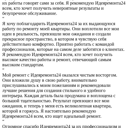
их работы говорят сами за себя. Я рекомендую Идеяремонта24
всем, кто хочет получить невероятные результаты и
безупречное обслуживание.
“
Я хочу поблагодарить Идеяремонта24 за их выдающуюся
работу по ремонту моей квартиры. Они воплотили все мои
идеи в реальность, превзошли мои ожидания и создали
прекрасное пространство, в котором я чувствую себя
действительно комфортно. Приятно работать с командой
профессионалов, которые на самом деле заботятся о клиентах.
Я рекомендую Идеяремонта24 всем, кто хочет получить
высокое качество работы и ремонт, отвечающий самым
высоким стандартам.
“
Мой ремонт с Идеяремонта24 оказался чистым восторгом.
Они вложили душу в свою работу, внимательно
прислушивались к моим пожеланиям и рекомендовали
лучшие решения для создания стильного и удобного
интерьера. Каждая деталь была продумана и воплощена с
большой тщательностью. Результат превзошел все мои
ожидания, и теперь у меня есть великолепная квартира,
которой я горжусь. Я настоятельно рекомендую
Идеяремонта24 всем, кто ищет идеальный ремонт.
“
Огромное спасибо Идеяремонта24 за их профессионализм и