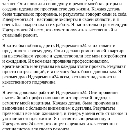
талант. Они вложили свою душу в ремонт моей квартиры и
создали идеальное пространство для жизни. Каждая деталь
была тщательно продумана, и результаты говорят сами за себя.
Идеяремонта24 - настоящие эксперты в своей области, и я
очень благодарен им за их работу. Я настоятельно рекомендую
Идеяремонта24 всем, кто хочет получить качественный и
стильный ремонт.
“
Я хотел бы поблагодарить Идеяремонта24 за их талант и
преданность своему делу. Они сделали ремонт моей квартиры
на высочайшем уровне и удовлетворили все мои потребности
и ожидания. Их команда проявила профессионализм,
креативность и энтузиазм на каждом этапе проекта. Результат
просто потрясающий, и я не могу быть более довольным. Я
рекомендую Идеяремонта24 всем, кто ищет надежного и
качественного подрядчика.
“
Я очень довольна работой Идеяремонта24. Они проявили
высочайший профессионализм и творческий подход к
ремонту моей квартиры. Каждая деталь была продумана и
выполнена с большим вниманием к деталям. Результаты
превзошли все мои ожидания, и теперь у меня есть стильное и
уютное место для жизни. Я настоятельно рекомендую
Идеяремонта24 всем, кто ищет надежных и качественных
специалистов для своего ремонта.