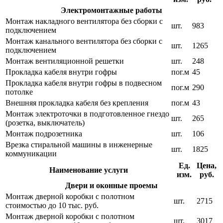
Электромонтажные работы
Монтаж накладного вентилятора без сборки с
шт.
983
подключением
Монтаж канального вентилятора без сборки с
шт.
1265
подключением
Монтаж вентиляционной решетки
шт.
248
Прокладка кабеля внутри гофры
пог.м
45
Прокладка кабеля внутри гофры в подвесном
пог.м
290
потолке
Внешняя прокладка кабеля без крепления
пог.м
43
Монтаж электроточки в подготовленное гнездо
шт.
265
(розетка, выключатель)
Монтаж подрозетника
шт.
106
Врезка стиральной машины в инженерные
шт.
1825
коммуникации
Ед.
Цена,
Наименование услуги
изм.
руб.
Двери и оконные проемы
Монтаж дверной коробки с полотном
шт.
2715
стоимостью до 10 тыс. руб.
Монтаж дверной коробки с полотном
шт.
3017