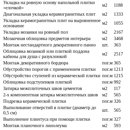
Укладка на ровную основу напольной плитки
м2
1188
«елочкой»
Диагональная укладка керамогранитных плит
м2
1333
Укладка керамогранитных плит на выровненное
м2
1055
основание
Укладка мозаики на ровный пол
м2
2167
Мозаичная облицовка предметов интерьера
м2
3468
Монтаж нестандартного декоративного панно
шт.
363
Облицовка мозаикой или плиткой поддона
м2
2517
кабины для душа с разуклонкой
Монтаж декоративного бордюра
пог.м
365
Обустройство порогов с применением плитки
пог.м
1213
Обустройство ступеней из керамической плитки
пог.м
1215
Облицовка подступенков плиткой
пог.м
992
Затирка межплиточных швов цементов
м2
117
2-х компонентная затирка межплиточных швов
м2
565
Подрезка керамической плитки
пог.м
326
Выпиливание отверстий в плитке (диаметр до
шт.
565
0,5 см)
Выполнение плинтуса при помощи плитки
пог.м
327
Монтаж планочного линолеума
м2
593