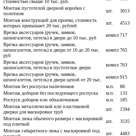
стоимостью свыше 10 тыс. руб.
Монтаж пустотелой дверной коробки с
шт.
3013
полотном
Монтаж конструкций для проема, стоимость
шт.
4513
которых превышает 20 тыс. рублей
Врезка аксессуаров (ручек, замков,
компл
717
шпингалетов, петель) в двери до 10 тыс. руб
Врезка аксессуаров (ручек, замков,
шпингалетов, петель) в двери от 10 до 20 тыс.
компл
765
руб
Врезка аксессуаров (ручек, замков,
компл
763
шпингалетов, петель) в пустотелые двери
Врезка аксессуаров (ручек, замков,
компл
915
шпингалетов, петель) в двери ценой от 20 тыс.
Монтаж без роспуска наличников
м.п.
88
Монтаж доборов без последующего роспуска
м.п.
133
Роспуск доборов или обналичников
м.п.
185
Монтаж металлической или пластиковой
шт.
1594
дверки для маскировки труб
Монтаж люка обычного размера с маскировкой
шт.
3535
под плиткой
Монтаж габаритного люка с маскировкой под
шт.
4483