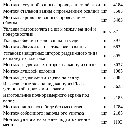
Монтаж чугунной ванны с проведением обвязки
шт.
4184
Монтаж стальной ванны с проведением обвязки
шт.
3585
Монтаж акриловой ванны с проведением
шт.
3483
обвязки
Укладка гидроизолята на швы между ванной и
пог.м
87
поверхностями
Укладка обвязки около ванны из меди
шт.
897
Монтаж обвязки из пластика около ванны
шт.
683
Установка защитных шторок раздвижного типа
шт.
895
на ванну из пластика
Монтаж раздвижных шторок на ванну из стекла
шт.
3037
Монтаж душевой колонки
шт.
1985
Монтаж раздвижного экрана на ванну
шт.
338
Изготовление экрана под ванну из ГКЛ с
шт.
3623
установкой, цоколем и лючком
Изготовление полноразмерного экрана под
шт.
2185
ванну
Монтаж напольного биде без смесителя
шт.
1784
Монтаж собранного напольного унитаза
шт.
2185
Монтаж унитаза на заранее подготовленное
шт.
1103
место