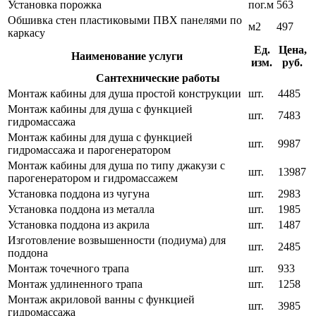
Установка порожка
пог.м
563
Обшивка стен пластиковыми ПВХ панелями по
м2
497
каркасу
Ед.
Цена,
Наименование услуги
изм.
руб.
Сантехнические работы
Монтаж кабины для душа простой конструкции
шт.
4485
Монтаж кабины для душа с функцией
шт.
7483
гидромассажа
Монтаж кабины для душа с функцией
шт.
9987
гидромассажа и парогенератором
Монтаж кабины для душа по типу джакузи с
шт.
13987
парогенератором и гидромассажем
Установка поддона из чугуна
шт.
2983
Установка поддона из металла
шт.
1985
Установка поддона из акрила
шт.
1487
Изготовление возвышенности (подиума) для
шт.
2485
поддона
Монтаж точечного трапа
шт.
933
Монтаж удлиненного трапа
шт.
1258
Монтаж акриловой ванны с функцией
шт.
3985
гидромассажа