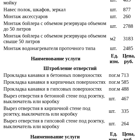
мойку
Навес полок, шкафов, зеркал
шт.
877
Монтаж аксессуаров
шт.
260
Монтаж бойлера с объемом резервуара объемом
шт.
2788
до 50 литров
Монтаж бойлера с объемом резервуара объемом
м2
3183
свыше 50 литров
Монтаж водонагревателя проточного типа
шт.
2485
Ед.
Цена,
Наименование услуги
изм.
руб.
Штробление отверстий
Прокладка канавки в бетонных поверхностях
пог.м
713
Прокладка канавки в кирпичных поверхностях
пог.м
585
Прокладка канавки в гипсовых поверхностях
пог.м
488
Вырез отверстия в бетонной стене под розетку,
шт.
467
выключатель или коробку
Вырез отверстия в кирпичной стене под
шт.
335
розетку, выключатель или коробку
Вырез отверстия в гипсовой стене под розетку,
шт.
264
выключатель или коробку
Ед.
Цена,
Наименование услуги
изм.
руб.