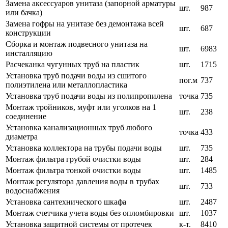
Замена аксессуаров унитаза (запорной арматуры
шт.
987
или бачка)
Замена гофры на унитазе без демонтажа всей
шт.
687
конструкции
Сборка и монтаж подвесного унитаза на
шт.
6983
инсталляцию
Расчеканка чугунных труб на пластик
шт.
1715
Установка труб подачи воды из сшитого
пог.м
737
полиэтилена или металлопластика
Установка труб подачи воды из полипропилена
точка
735
Монтаж тройников, муфт или уголков на 1
шт.
238
соединение
Установка канализационных труб любого
точка
433
диаметра
Установка коллектора на трубы подачи воды
шт.
735
Монтаж фильтра грубой очистки воды
шт.
284
Монтаж фильтра тонкой очистки воды
шт.
1485
Монтаж регулятора давления воды в трубах
шт.
733
водоснабжения
Установка сантехнического шкафа
шт.
2487
Монтаж счетчика учета воды без опломбировки
шт.
1037
Установка защитной системы от протечек
к-т.
8410