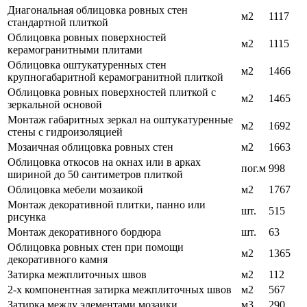
Диагональная облицовка ровных стен
м2
1117
стандартной плиткой
Облицовка ровных поверхностей
м2
1115
керамогранитными плитами
Облицовка оштукатуренных стен
м2
1466
крупногабаритной керамогранитной плиткой
Облицовка ровных поверхностей плиткой с
м2
1465
зеркальной основой
Монтаж габаритных зеркал на оштукатуренные
м2
1692
стены с гидроизоляцией
Мозаичная облицовка ровных стен
м2
1663
Облицовка откосов на окнах или в арках
пог.м
998
шириной до 50 сантиметров плиткой
Облицовка мебели мозаикой
м2
1767
Монтаж декоративной плитки, панно или
шт.
515
рисунка
Монтаж декоративного бордюра
шт.
63
Облицовка ровных стен при помощи
м2
1365
декоративного камня
Затирка межплиточных швов
м2
112
2-х компонентная затирка межплиточных швов
м2
567
Затирка между элементами мозаики
м3
290