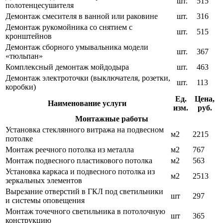
шт.
515
полотенцесушителя
Демонтаж смесителя в ванной или раковине
шт.
316
Демонтаж рукомойника со снятием с
шт.
515
кронштейнов
Демонтаж сборного умывальника модели
шт.
367
«тюльпан»
Комплексный демонтаж мойдодыра
шт.
463
Демонтаж электроточки (выключателя, розетки,
шт.
113
коробки)
Ед.
Цена,
Наименование услуги
изм.
руб.
Монтажные работы
Установка стеклянного витража на подвесном
м2
2215
потолке
Монтаж реечного потолка из металла
м2
767
Монтаж подвесного пластикового потолка
м2
563
Установка каркаса и подвесного потолка из
м2
2513
зеркальных элементов
Вырезание отверстий в ГКЛ под светильники
шт
297
и системы оповещения
Монтаж точечного светильника в потолочную
шт
365
конструкцию