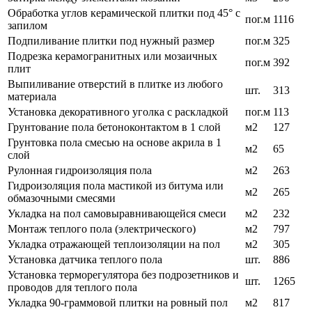
Обработка углов керамической плитки под 45° с
пог.м
1116
запилом
Подпиливание плитки под нужный размер
пог.м
325
Подрезка керамогранитных или мозаичных
пог.м
392
плит
Выпиливание отверстий в плитке из любого
шт.
313
материала
Установка декоративного уголка с раскладкой
пог.м
113
Грунтование пола бетоноконтактом в 1 слой
м2
127
Грунтовка пола смесью на основе акрила в 1
м2
65
слой
Рулонная гидроизоляция пола
м2
263
Гидроизоляция пола мастикой из битума или
м2
265
обмазочными смесями
Укладка на пол самовыравнивающейся смеси
м2
232
Монтаж теплого пола (электрического)
м2
797
Укладка отражающей теплоизоляции на пол
м2
305
Установка датчика теплого пола
шт.
886
Установка терморегулятора без подрозетников и
шт.
1265
проводов для теплого пола
Укладка 90-граммовой плитки на ровный пол
м2
817