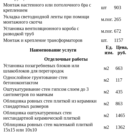
Монтаж настенного или потолочного бра с
шт
903
креплением
Укладка светодиодной ленты при помощи
м.пог.
265
монтажного скотча
Установка вентиляционного короба с
м.пог.
672
разводкой труб
Монтаж и крепление трансформаторов
шт.
1157
Ед.
Цена,
Наименование услуги
изм.
руб.
Отделочные работы
Установка позагребневых блоков или
м2
663
шлакоблоков для перегородок
Однослойное грунтование стен
м2
117
бетоноконтактом
Оштукатуривание стен гипсом слоем до 3
м2
435
сантиметров по маячкам
Облицовка ровных стен плиткой из керамики
м2
863
стандартных размеров
Облицовка оштукатуренных стен
м2
1465
нестандартной керамической плиткой
Облицовка ровных стен маленькой плиткой
м2
1362
15х15 или 10х10