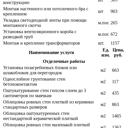
конструкцию
Монтаж настенного или потолочного бра с
шт
903
креплением
Укладка светодиодной ленты при помощи
м.пог.
265
монтажного скотча
Установка вентиляционного короба с
м.пог.
672
разводкой труб
Монтаж и крепление трансформаторов
шт.
1157
Ед.
Цена,
Наименование услуги
изм.
руб.
Отделочные работы
Установка позагребневых блоков или
м2
663
шлакоблоков для перегородок
Однослойное грунтование стен
м2
117
бетоноконтактом
Оштукатуривание стен гипсом слоем до 3
м2
435
сантиметров по маячкам
Облицовка ровных стен плиткой из керамики
м2
863
стандартных размеров
Облицовка оштукатуренных стен
м2
1465
нестандартной керамической плиткой
Облицовка ровных стен маленькой плиткой
м2
1362