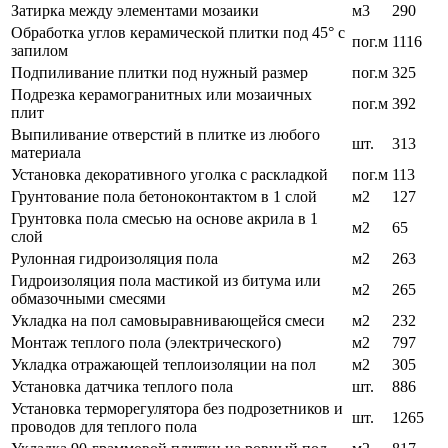
Затирка между элементами мозаики
м3
290
Обработка углов керамической плитки под 45° с
пог.м
1116
запилом
Подпиливание плитки под нужный размер
пог.м
325
Подрезка керамогранитных или мозаичных
пог.м
392
плит
Выпиливание отверстий в плитке из любого
шт.
313
материала
Установка декоративного уголка с раскладкой
пог.м
113
Грунтование пола бетоноконтактом в 1 слой
м2
127
Грунтовка пола смесью на основе акрила в 1
м2
65
слой
Рулонная гидроизоляция пола
м2
263
Гидроизоляция пола мастикой из битума или
м2
265
обмазочными смесями
Укладка на пол самовыравнивающейся смеси
м2
232
Монтаж теплого пола (электрического)
м2
797
Укладка отражающей теплоизоляции на пол
м2
305
Установка датчика теплого пола
шт.
886
Установка терморегулятора без подрозетников и
шт.
1265
проводов для теплого пола