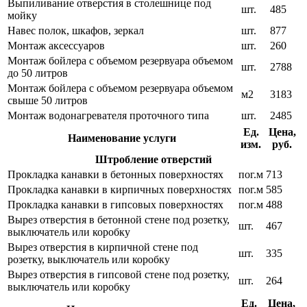
Выпиливание отверстия в столешнице под
шт.
485
мойку
Навес полок, шкафов, зеркал
шт.
877
Монтаж аксессуаров
шт.
260
Монтаж бойлера с объемом резервуара объемом
шт.
2788
до 50 литров
Монтаж бойлера с объемом резервуара объемом
м2
3183
свыше 50 литров
Монтаж водонагревателя проточного типа
шт.
2485
Ед.
Цена,
Наименование услуги
изм.
руб.
Штробление отверстий
Прокладка канавки в бетонных поверхностях
пог.м
713
Прокладка канавки в кирпичных поверхностях
пог.м
585
Прокладка канавки в гипсовых поверхностях
пог.м
488
Вырез отверстия в бетонной стене под розетку,
шт.
467
выключатель или коробку
Вырез отверстия в кирпичной стене под
шт.
335
розетку, выключатель или коробку
Вырез отверстия в гипсовой стене под розетку,
шт.
264
выключатель или коробку
Ед.
Цена,