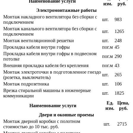
Наименование услуги
изм.
руб.
Электромонтажные работы
Монтаж накладного вентилятора без сборки с
шт.
983
подключением
Монтаж канального вентилятора без сборки с
шт.
1265
подключением
Монтаж вентиляционной решетки
шт.
248
Прокладка кабеля внутри гофры
пог.м
45
Прокладка кабеля внутри гофры в подвесном
пог.м
290
потолке
Внешняя прокладка кабеля без крепления
пог.м
43
Монтаж электроточки в подготовленное гнездо
шт.
265
(розетка, выключатель)
Монтаж подрозетника
шт.
106
Врезка стиральной машины в инженерные
шт.
1825
коммуникации
Ед.
Цена,
Наименование услуги
изм.
руб.
Двери и оконные проемы
Монтаж дверной коробки с полотном
шт.
2715
стоимостью до 10 тыс. руб.