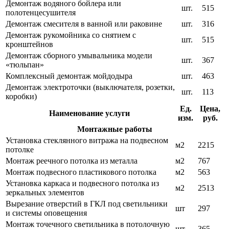
Демонтаж водяного бойлера или
шт.
515
полотенцесушителя
Демонтаж смесителя в ванной или раковине
шт.
316
Демонтаж рукомойника со снятием с
шт.
515
кронштейнов
Демонтаж сборного умывальника модели
шт.
367
«тюльпан»
Комплексный демонтаж мойдодыра
шт.
463
Демонтаж электроточки (выключателя, розетки,
шт.
113
коробки)
Ед.
Цена,
Наименование услуги
изм.
руб.
Монтажные работы
Установка стеклянного витража на подвесном
м2
2215
потолке
Монтаж реечного потолка из металла
м2
767
Монтаж подвесного пластикового потолка
м2
563
Установка каркаса и подвесного потолка из
м2
2513
зеркальных элементов
Вырезание отверстий в ГКЛ под светильники
шт
297
и системы оповещения
Монтаж точечного светильника в потолочную
шт
365