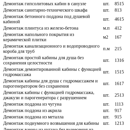
Демонтаж гипсолитовых кабин в санузле
шт.
8515
Демонтаж санитарно-технического шкафа
шт.
813
Демонтаж бетонного поддона под душевой
шт.
4615
кабиной
Демонтаж плинтуса из железо-бетона
м.п
412
Демонтаж напольного покрытия из
м2
167
керамической плитки
Демонтаж канализационного и водопроводного
п.м
215
короба для труб
Демонтаж простой кабины для душа без
шт.
1316
сохранения целостности
Демонтаж демонтированной кабины с функцией
шт.
1515
гидромассажа
Демонтаж кабины для душа с гидромассажем и
шт.
1617
парогенератором без сохранения
Демонтаж кабины с функцией гидромассажа,
шт.
2513
джакузи и парогенератора с разрушением
Демонтаж поддона из чугуна
шт.
1113
Демонтаж поддона из акрила
шт.
917
Демонтаж поддона из металла
шт.
915
Демонтаж подиумного возвышения для кабины
шт.
1213
Демонтаж ванны из чугуна без вынесения из