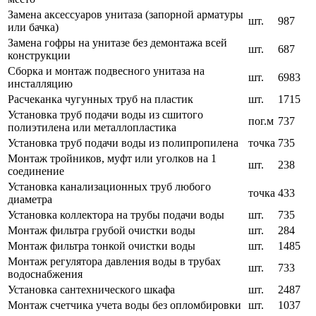
Замена аксессуаров унитаза (запорной арматуры
шт.
987
или бачка)
Замена гофры на унитазе без демонтажа всей
шт.
687
конструкции
Сборка и монтаж подвесного унитаза на
шт.
6983
инсталляцию
Расчеканка чугунных труб на пластик
шт.
1715
Установка труб подачи воды из сшитого
пог.м
737
полиэтилена или металлопластика
Установка труб подачи воды из полипропилена
точка
735
Монтаж тройников, муфт или уголков на 1
шт.
238
соединение
Установка канализационных труб любого
точка
433
диаметра
Установка коллектора на трубы подачи воды
шт.
735
Монтаж фильтра грубой очистки воды
шт.
284
Монтаж фильтра тонкой очистки воды
шт.
1485
Монтаж регулятора давления воды в трубах
шт.
733
водоснабжения
Установка сантехнического шкафа
шт.
2487
Монтаж счетчика учета воды без опломбировки
шт.
1037