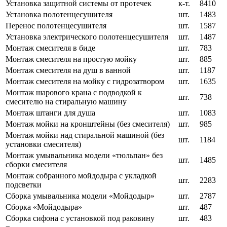
Установка защитной системы от протечек
к-т.
8410
Установка полотенцесушителя
шт.
1483
Перенос полотенцесушителя
шт.
1587
Установка электрического полотенцесушителя
шт.
1487
Монтаж смесителя в биде
шт.
783
Монтаж смесителя на простую мойку
шт.
885
Монтаж смесителя на душ в ванной
шт.
1187
Монтаж смесителя на мойку с гидрозатвором
шт.
1635
Монтаж шарового крана с подводкой к
шт.
738
смесителю на стиральную машину
Монтаж штанги для душа
шт.
1083
Монтаж мойки на кронштейны (без смесителя)
шт.
985
Монтаж мойки над стиральной машиной (без
шт.
1184
установки смесителя)
Монтаж умывальника модели «тюльпан» без
шт.
1485
сборки смесителя
Монтаж собранного мойдодыра с укладкой
шт.
2283
подсветки
Сборка умывальника модели «Мойдодыр»
шт.
2787
Сборка «Мойдодыра»
шт.
487
Сборка сифона с установкой под раковину
шт.
483