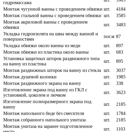
гидромассажа
Монтаж чугунной ванны с проведением обвязки
шт.
4184
Монтаж стальной ванны с проведением обвязки
шт.
3585
Монтаж акриловой ванны с проведением
шт.
3483
обвязки
Укладка гидроизолята на швы между ванной и
пог.м
87
поверхностями
Укладка обвязки около ванны из меди
шт.
897
Монтаж обвязки из пластика около ванны
шт.
683
Установка защитных шторок раздвижного типа
шт.
895
на ванну из пластика
Монтаж раздвижных шторок на ванну из стекла
шт.
3037
Монтаж душевой колонки
шт.
1985
Монтаж раздвижного экрана на ванну
шт.
338
Изготовление экрана под ванну из ГКЛ с
шт.
3623
установкой, цоколем и лючком
Изготовление полноразмерного экрана под
шт.
2185
ванну
Монтаж напольного биде без смесителя
шт.
1784
Монтаж собранного напольного унитаза
шт.
2185
Монтаж унитаза на заранее подготовленное
шт.
1103
место