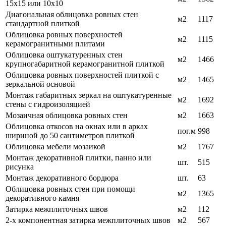
15х15 или 10х10
Диагональная облицовка ровных стен
м2
1117
стандартной плиткой
Облицовка ровных поверхностей
м2
1115
керамогранитными плитами
Облицовка оштукатуренных стен
м2
1466
крупногабаритной керамогранитной плиткой
Облицовка ровных поверхностей плиткой с
м2
1465
зеркальной основой
Монтаж габаритных зеркал на оштукатуренные
м2
1692
стены с гидроизоляцией
Мозаичная облицовка ровных стен
м2
1663
Облицовка откосов на окнах или в арках
пог.м
998
шириной до 50 сантиметров плиткой
Облицовка мебели мозаикой
м2
1767
Монтаж декоративной плитки, панно или
шт.
515
рисунка
Монтаж декоративного бордюра
шт.
63
Облицовка ровных стен при помощи
м2
1365
декоративного камня
Затирка межплиточных швов
м2
112
2-х компонентная затирка межплиточных швов
м2
567