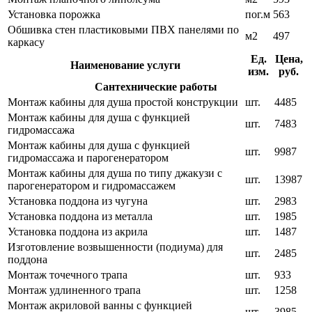
Установка порожка
пог.м
563
Обшивка стен пластиковыми ПВХ панелями по
м2
497
каркасу
Ед.
Цена,
Наименование услуги
изм.
руб.
Сантехнические работы
Монтаж кабины для душа простой конструкции
шт.
4485
Монтаж кабины для душа с функцией
шт.
7483
гидромассажа
Монтаж кабины для душа с функцией
шт.
9987
гидромассажа и парогенератором
Монтаж кабины для душа по типу джакузи с
шт.
13987
парогенератором и гидромассажем
Установка поддона из чугуна
шт.
2983
Установка поддона из металла
шт.
1985
Установка поддона из акрила
шт.
1487
Изготовление возвышенности (подиума) для
шт.
2485
поддона
Монтаж точечного трапа
шт.
933
Монтаж удлиненного трапа
шт.
1258
Монтаж акриловой ванны с функцией
шт.
3985