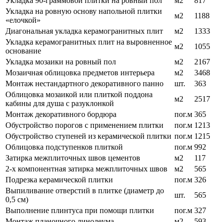
Укладка 90-граммовой плитки на ровный пол
м2
817
Укладка на ровную основу напольной плитки
м2
1188
«елочкой»
Диагональная укладка керамогранитных плит
м2
1333
Укладка керамогранитных плит на выровненное
м2
1055
основание
Укладка мозаики на ровный пол
м2
2167
Мозаичная облицовка предметов интерьера
м2
3468
Монтаж нестандартного декоративного панно
шт.
363
Облицовка мозаикой или плиткой поддона
м2
2517
кабины для душа с разуклонкой
Монтаж декоративного бордюра
пог.м
365
Обустройство порогов с применением плитки
пог.м
1213
Обустройство ступеней из керамической плитки
пог.м
1215
Облицовка подступенков плиткой
пог.м
992
Затирка межплиточных швов цементов
м2
117
2-х компонентная затирка межплиточных швов
м2
565
Подрезка керамической плитки
пог.м
326
Выпиливание отверстий в плитке (диаметр до
шт.
565
0,5 см)
Выполнение плинтуса при помощи плитки
пог.м
327
Монтаж планочного линолеума
м2
593