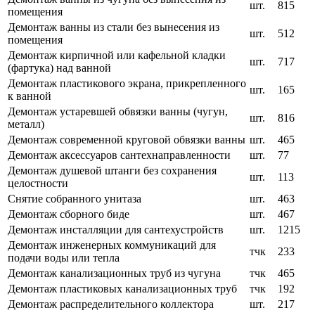
шт.
815
помещения
Демонтаж ванны из стали без вынесения из
шт.
512
помещения
Демонтаж кирпичной или кафельной кладки
шт.
717
(фартука) над ванной
Демонтаж пластикового экрана, прикрепленного
шт.
165
к ванной
Демонтаж устаревшей обвязки ванны (чугун,
шт.
816
металл)
Демонтаж современной круговой обвязки ванны
шт.
465
Демонтаж аксессуаров сантехнаправленности
шт.
77
Демонтаж душевой штанги без сохранения
шт.
113
целостности
Снятие собранного унитаза
шт.
463
Демонтаж сборного биде
шт.
467
Демонтаж инсталляции для сантехустройств
шт.
1215
Демонтаж инженерных коммуникаций для
тчк
233
подачи воды или тепла
Демонтаж канализационных труб из чугуна
тчк
465
Демонтаж пластиковых канализационных труб
тчк
192
Демонтаж распределительного коллектора
шт.
217