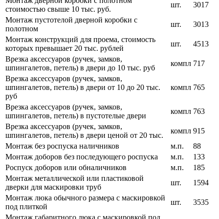
Монтаж дверной коробки с полотном
шт.
3017
стоимостью свыше 10 тыс. руб.
Монтаж пустотелой дверной коробки с
шт.
3013
полотном
Монтаж конструкций для проема, стоимость
шт.
4513
которых превышает 20 тыс. рублей
Врезка аксессуаров (ручек, замков,
компл
717
шпингалетов, петель) в двери до 10 тыс. руб
Врезка аксессуаров (ручек, замков,
шпингалетов, петель) в двери от 10 до 20 тыс.
компл
765
руб
Врезка аксессуаров (ручек, замков,
компл
763
шпингалетов, петель) в пустотелые двери
Врезка аксессуаров (ручек, замков,
компл
915
шпингалетов, петель) в двери ценой от 20 тыс.
Монтаж без роспуска наличников
м.п.
88
Монтаж доборов без последующего роспуска
м.п.
133
Роспуск доборов или обналичников
м.п.
185
Монтаж металлической или пластиковой
шт.
1594
дверки для маскировки труб
Монтаж люка обычного размера с маскировкой
шт.
3535
под плиткой
Монтаж габаритного люка с маскировкой под