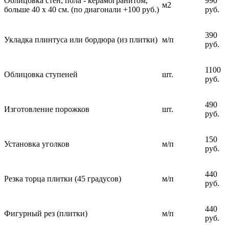
Облицовка стен, пола - керамогранитом,
990
м2
больше 40 х 40 см. (по диагонали +100 руб.)
руб.
390
Укладка плинтуса или бордюра (из плитки)
м/п
руб.
1100
Облицовка ступеней
шт.
руб.
490
Изготовление порожков
шт.
руб.
150
Установка уголков
м/п
руб.
440
Резка торца плитки (45 градусов)
м/п
руб.
440
Фигурный рез (плитки)
м/п
руб.