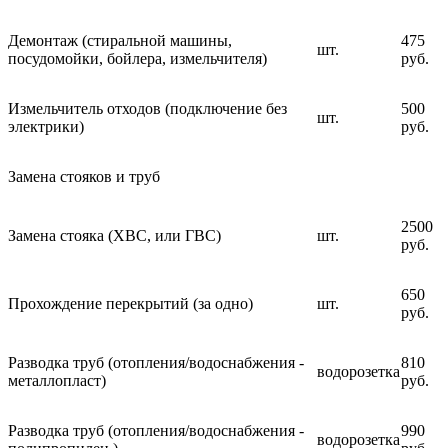
Демонтаж (стиральной машины,
475
шт.
посудомойки, бойлера, измельчителя)
руб.
Измельчитель отходов (подключение без
500
шт.
электрики)
руб.
Замена стояков и труб
2500
Замена стояка (ХВС, или ГВС)
шт.
руб.
650
Прохождение перекрытий (за одно)
шт.
руб.
Разводка труб (отопления/водоснабжения -
810
водорозетка
металлопласт)
руб.
Разводка труб (отопления/водоснабжения -
990
водорозетка