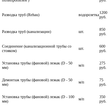
полипропилен )
руб.
1200
Разводка труб (Rehau)
водорозетка
руб.
850
Разводка труб (канализации)
шт.
руб.
Соединение (канализационной трубы со
600
шт.
стояком)
руб.
Установка трубы (фановой) лежак (D - 50
275
м/п
мм)
руб.
Демонтаж трубы (фановой) лежак (D - 50
75
м/п
мм)
руб.
Установка трубы (фановой) лежак (D - 100
350
м/п
мм)
руб.