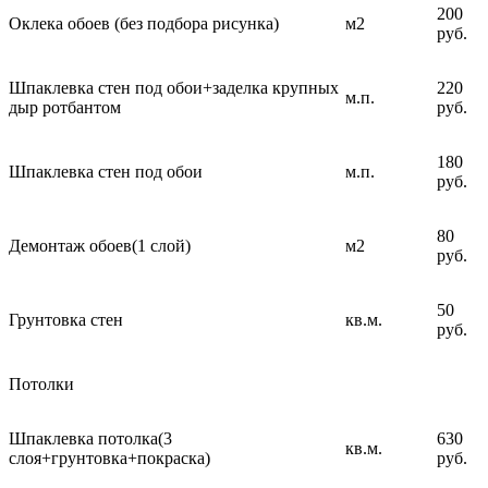
200
Оклека обоев (без подбора рисунка)
м2
руб.
Шпаклевка стен под обои+заделка крупных
220
м.п.
дыр ротбантом
руб.
180
Шпаклевка стен под обои
м.п.
руб.
80
Демонтаж обоев(1 слой)
м2
руб.
50
Грунтовка стен
кв.м.
руб.
Потолки
Шпаклевка потолка(3
630
кв.м.
слоя+грунтовка+покраска)
руб.