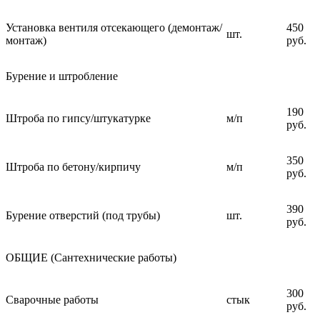
Установка вентиля отсекающего (демонтаж/
450
шт.
монтаж)
руб.
Бурение и штробление
190
Штроба по гипсу/штукатурке
м/п
руб.
350
Штроба по бетону/кирпичу
м/п
руб.
390
Бурение отверстий (под трубы)
шт.
руб.
ОБЩИЕ (Сантехнические работы)
300
Сварочные работы
стык
руб.