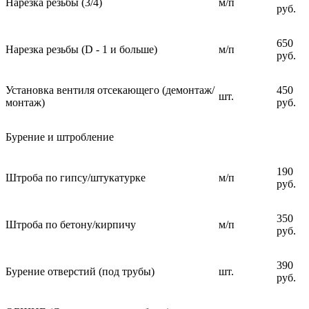
Нарезка резьбы (3/4)
м/п
руб.
650
Нарезка резьбы (D - 1 и больше)
м/п
руб.
Установка вентиля отсекающего (демонтаж/
450
шт.
монтаж)
руб.
Бурение и штробление
190
Штроба по гипсу/штукатурке
м/п
руб.
350
Штроба по бетону/кирпичу
м/п
руб.
390
Бурение отверстий (под трубы)
шт.
руб.