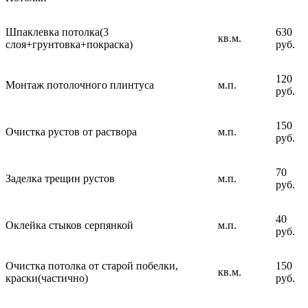
Шпаклевка потолка(3
630
кв.м.
слоя+грунтовка+покраска)
руб.
120
Монтаж потолочного плинтуса
м.п.
руб.
150
Очистка рустов от раствора
м.п.
руб.
70
Заделка трещин рустов
м.п.
руб.
40
Оклейка стыков серпянкой
м.п.
руб.
Очистка потолка от старой побелки,
150
кв.м.
краски(частично)
руб.