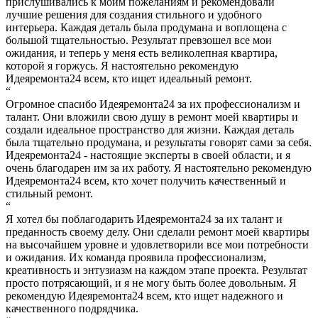
прислушивались к моим пожеланиям и рекомендовали
лучшие решения для создания стильного и удобного
интерьера. Каждая деталь была продумана и воплощена с
большой тщательностью. Результат превзошел все мои
ожидания, и теперь у меня есть великолепная квартира,
которой я горжусь. Я настоятельно рекомендую
Идеяремонта24 всем, кто ищет идеальный ремонт.
“
Огромное спасибо Идеяремонта24 за их профессионализм и
талант. Они вложили свою душу в ремонт моей квартиры и
создали идеальное пространство для жизни. Каждая деталь
была тщательно продумана, и результаты говорят сами за себя.
Идеяремонта24 - настоящие эксперты в своей области, и я
очень благодарен им за их работу. Я настоятельно рекомендую
Идеяремонта24 всем, кто хочет получить качественный и
стильный ремонт.
“
Я хотел бы поблагодарить Идеяремонта24 за их талант и
преданность своему делу. Они сделали ремонт моей квартиры
на высочайшем уровне и удовлетворили все мои потребности
и ожидания. Их команда проявила профессионализм,
креативность и энтузиазм на каждом этапе проекта. Результат
просто потрясающий, и я не могу быть более довольным. Я
рекомендую Идеяремонта24 всем, кто ищет надежного и
качественного подрядчика.