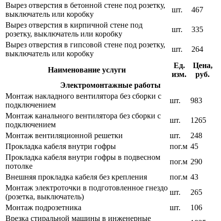
Вырез отверстия в бетонной стене под розетку,
шт.
467
выключатель или коробку
Вырез отверстия в кирпичной стене под
шт.
335
розетку, выключатель или коробку
Вырез отверстия в гипсовой стене под розетку,
шт.
264
выключатель или коробку
Ед.
Цена,
Наименование услуги
изм.
руб.
Электромонтажные работы
Монтаж накладного вентилятора без сборки с
шт.
983
подключением
Монтаж канального вентилятора без сборки с
шт.
1265
подключением
Монтаж вентиляционной решетки
шт.
248
Прокладка кабеля внутри гофры
пог.м
45
Прокладка кабеля внутри гофры в подвесном
пог.м
290
потолке
Внешняя прокладка кабеля без крепления
пог.м
43
Монтаж электроточки в подготовленное гнездо
шт.
265
(розетка, выключатель)
Монтаж подрозетника
шт.
106
Врезка стиральной машины в инженерные