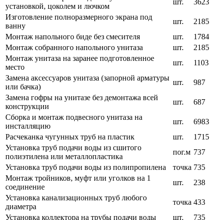
шт.
3623
установкой, цоколем и лючком
Изготовление полноразмерного экрана под
шт.
2185
ванну
Монтаж напольного биде без смесителя
шт.
1784
Монтаж собранного напольного унитаза
шт.
2185
Монтаж унитаза на заранее подготовленное
шт.
1103
место
Замена аксессуаров унитаза (запорной арматуры
шт.
987
или бачка)
Замена гофры на унитазе без демонтажа всей
шт.
687
конструкции
Сборка и монтаж подвесного унитаза на
шт.
6983
инсталляцию
Расчеканка чугунных труб на пластик
шт.
1715
Установка труб подачи воды из сшитого
пог.м
737
полиэтилена или металлопластика
Установка труб подачи воды из полипропилена
точка
735
Монтаж тройников, муфт или уголков на 1
шт.
238
соединение
Установка канализационных труб любого
точка
433
диаметра
Установка коллектора на трубы подачи воды
шт.
735