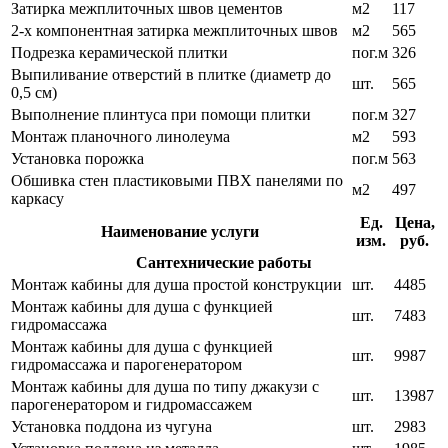
Затирка межплиточных швов цементов
м2
117
2-х компонентная затирка межплиточных швов
м2
565
Подрезка керамической плитки
пог.м
326
Выпиливание отверстий в плитке (диаметр до
шт.
565
0,5 см)
Выполнение плинтуса при помощи плитки
пог.м
327
Монтаж планочного линолеума
м2
593
Установка порожка
пог.м
563
Обшивка стен пластиковыми ПВХ панелями по
м2
497
каркасу
Ед.
Цена,
Наименование услуги
изм.
руб.
Сантехнические работы
Монтаж кабины для душа простой конструкции
шт.
4485
Монтаж кабины для душа с функцией
шт.
7483
гидромассажа
Монтаж кабины для душа с функцией
шт.
9987
гидромассажа и парогенератором
Монтаж кабины для душа по типу джакузи с
шт.
13987
парогенератором и гидромассажем
Установка поддона из чугуна
шт.
2983