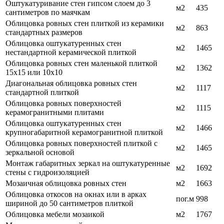
Оштукатуривание стен гипсом слоем до 3
м2
435
сантиметров по маячкам
Облицовка ровных стен плиткой из керамики
м2
863
стандартных размеров
Облицовка оштукатуренных стен
м2
1465
нестандартной керамической плиткой
Облицовка ровных стен маленькой плиткой
м2
1362
15х15 или 10х10
Диагональная облицовка ровных стен
м2
1117
стандартной плиткой
Облицовка ровных поверхностей
м2
1115
керамогранитными плитами
Облицовка оштукатуренных стен
м2
1466
крупногабаритной керамогранитной плиткой
Облицовка ровных поверхностей плиткой с
м2
1465
зеркальной основой
Монтаж габаритных зеркал на оштукатуренные
м2
1692
стены с гидроизоляцией
Мозаичная облицовка ровных стен
м2
1663
Облицовка откосов на окнах или в арках
пог.м
998
шириной до 50 сантиметров плиткой
Облицовка мебели мозаикой
м2
1767