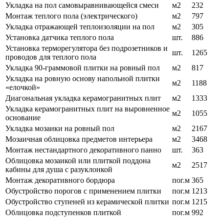
Укладка на пол самовыравнивающейся смеси
м2
232
Монтаж теплого пола (электрического)
м2
797
Укладка отражающей теплоизоляции на пол
м2
305
Установка датчика теплого пола
шт.
886
Установка терморегулятора без подрозетников и
шт.
1265
проводов для теплого пола
Укладка 90-граммовой плитки на ровный пол
м2
817
Укладка на ровную основу напольной плитки
м2
1188
«елочкой»
Диагональная укладка керамогранитных плит
м2
1333
Укладка керамогранитных плит на выровненное
м2
1055
основание
Укладка мозаики на ровный пол
м2
2167
Мозаичная облицовка предметов интерьера
м2
3468
Монтаж нестандартного декоративного панно
шт.
363
Облицовка мозаикой или плиткой поддона
м2
2517
кабины для душа с разуклонкой
Монтаж декоративного бордюра
пог.м
365
Обустройство порогов с применением плитки
пог.м
1213
Обустройство ступеней из керамической плитки
пог.м
1215
Облицовка подступенков плиткой
пог.м
992