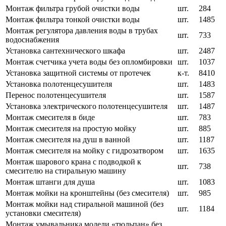
Монтаж фильтра грубой очистки воды
шт.
284
Монтаж фильтра тонкой очистки воды
шт.
1485
Монтаж регулятора давления воды в трубах
шт.
733
водоснабжения
Установка сантехнического шкафа
шт.
2487
Монтаж счетчика учета воды без опломбировки
шт.
1037
Установка защитной системы от протечек
к-т.
8410
Установка полотенцесушителя
шт.
1483
Перенос полотенцесушителя
шт.
1587
Установка электрического полотенцесушителя
шт.
1487
Монтаж смесителя в биде
шт.
783
Монтаж смесителя на простую мойку
шт.
885
Монтаж смесителя на душ в ванной
шт.
1187
Монтаж смесителя на мойку с гидрозатвором
шт.
1635
Монтаж шарового крана с подводкой к
шт.
738
смесителю на стиральную машину
Монтаж штанги для душа
шт.
1083
Монтаж мойки на кронштейны (без смесителя)
шт.
985
Монтаж мойки над стиральной машиной (без
шт.
1184
установки смесителя)
Монтаж умывальника модели «тюльпан» без