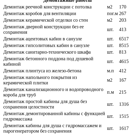
Демонтажные работы
Демонтаж реечной конструкции с потолка
м2
170
Демонтаж коробов для вентиляции
пог.м
267
Демонтаж керамической отделки со стен
м2
203
Демонтаж дверной конструкции без ее
шт.
413
сохранения
Демонтаж ацеитовых кабин в санузле
шт.
6517
Демонтаж гипсолитовых кабин в санузле
шт.
8515
Демонтаж санитарно-технического шкафа
шт.
813
Демонтаж бетонного поддона под душевой
шт.
4615
кабиной
Демонтаж плинтуса из железо-бетона
м.п
412
Демонтаж напольного покрытия из
м2
167
керамической плитки
Демонтаж канализационного и водопроводного
п.м
215
короба для труб
Демонтаж простой кабины для душа без
шт.
1316
сохранения целостности
Демонтаж демонтированной кабины с функцией
шт.
1515
гидромассажа
Демонтаж кабины для душа с гидромассажем и
шт.
1617
парогенератором без сохранения