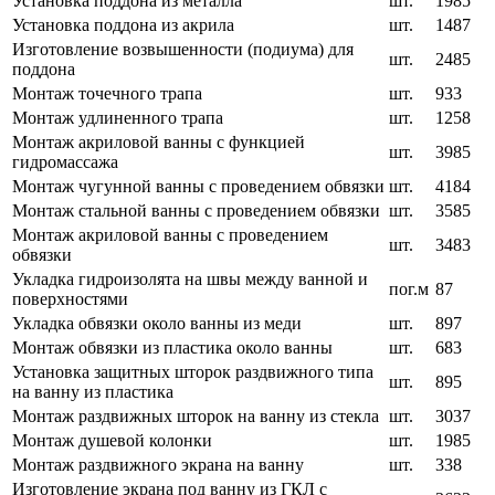
Установка поддона из металла
шт.
1985
Установка поддона из акрила
шт.
1487
Изготовление возвышенности (подиума) для
шт.
2485
поддона
Монтаж точечного трапа
шт.
933
Монтаж удлиненного трапа
шт.
1258
Монтаж акриловой ванны с функцией
шт.
3985
гидромассажа
Монтаж чугунной ванны с проведением обвязки
шт.
4184
Монтаж стальной ванны с проведением обвязки
шт.
3585
Монтаж акриловой ванны с проведением
шт.
3483
обвязки
Укладка гидроизолята на швы между ванной и
пог.м
87
поверхностями
Укладка обвязки около ванны из меди
шт.
897
Монтаж обвязки из пластика около ванны
шт.
683
Установка защитных шторок раздвижного типа
шт.
895
на ванну из пластика
Монтаж раздвижных шторок на ванну из стекла
шт.
3037
Монтаж душевой колонки
шт.
1985
Монтаж раздвижного экрана на ванну
шт.
338
Изготовление экрана под ванну из ГКЛ с