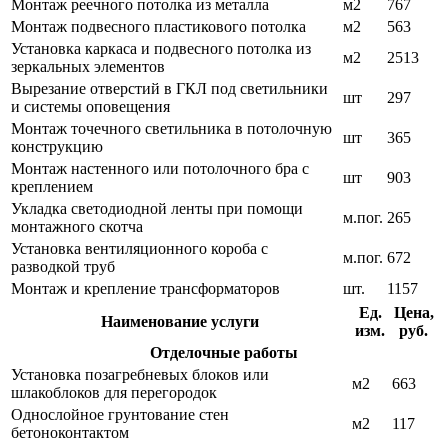
Монтаж реечного потолка из металла
м2
767
Монтаж подвесного пластикового потолка
м2
563
Установка каркаса и подвесного потолка из
м2
2513
зеркальных элементов
Вырезание отверстий в ГКЛ под светильники
шт
297
и системы оповещения
Монтаж точечного светильника в потолочную
шт
365
конструкцию
Монтаж настенного или потолочного бра с
шт
903
креплением
Укладка светодиодной ленты при помощи
м.пог.
265
монтажного скотча
Установка вентиляционного короба с
м.пог.
672
разводкой труб
Монтаж и крепление трансформаторов
шт.
1157
Ед.
Цена,
Наименование услуги
изм.
руб.
Отделочные работы
Установка позагребневых блоков или
м2
663
шлакоблоков для перегородок
Однослойное грунтование стен
м2
117
бетоноконтактом