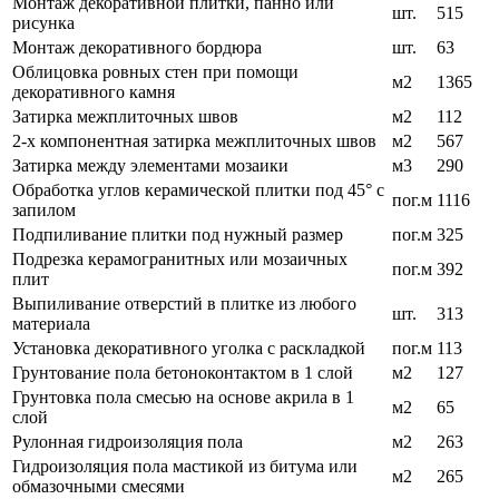
Монтаж декоративной плитки, панно или
шт.
515
рисунка
Монтаж декоративного бордюра
шт.
63
Облицовка ровных стен при помощи
м2
1365
декоративного камня
Затирка межплиточных швов
м2
112
2-х компонентная затирка межплиточных швов
м2
567
Затирка между элементами мозаики
м3
290
Обработка углов керамической плитки под 45° с
пог.м
1116
запилом
Подпиливание плитки под нужный размер
пог.м
325
Подрезка керамогранитных или мозаичных
пог.м
392
плит
Выпиливание отверстий в плитке из любого
шт.
313
материала
Установка декоративного уголка с раскладкой
пог.м
113
Грунтование пола бетоноконтактом в 1 слой
м2
127
Грунтовка пола смесью на основе акрила в 1
м2
65
слой
Рулонная гидроизоляция пола
м2
263
Гидроизоляция пола мастикой из битума или
м2
265
обмазочными смесями