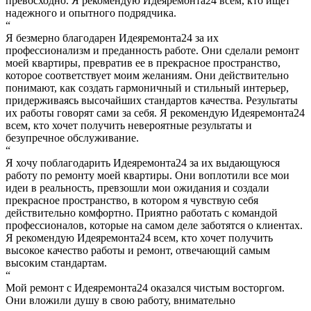
превосходно. Я рекомендую Идеяремонта24 всем, кто ищет
надежного и опытного подрядчика.
“
Я безмерно благодарен Идеяремонта24 за их
профессионализм и преданность работе. Они сделали ремонт
моей квартиры, превратив ее в прекрасное пространство,
которое соответствует моим желаниям. Они действительно
понимают, как создать гармоничный и стильный интерьер,
придерживаясь высочайших стандартов качества. Результаты
их работы говорят сами за себя. Я рекомендую Идеяремонта24
всем, кто хочет получить невероятные результаты и
безупречное обслуживание.
“
Я хочу поблагодарить Идеяремонта24 за их выдающуюся
работу по ремонту моей квартиры. Они воплотили все мои
идеи в реальность, превзошли мои ожидания и создали
прекрасное пространство, в котором я чувствую себя
действительно комфортно. Приятно работать с командой
профессионалов, которые на самом деле заботятся о клиентах.
Я рекомендую Идеяремонта24 всем, кто хочет получить
высокое качество работы и ремонт, отвечающий самым
высоким стандартам.
“
Мой ремонт с Идеяремонта24 оказался чистым восторгом.
Они вложили душу в свою работу, внимательно