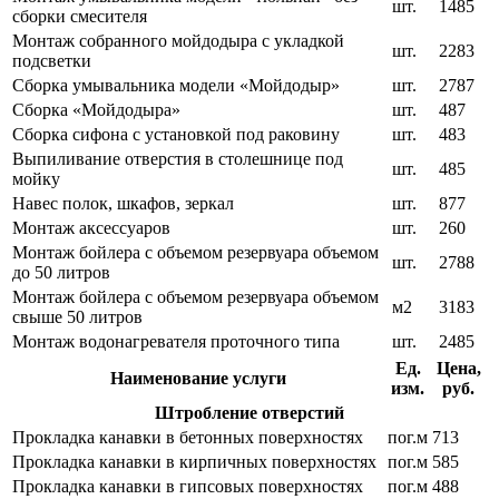
шт.
1485
сборки смесителя
Монтаж собранного мойдодыра с укладкой
шт.
2283
подсветки
Сборка умывальника модели «Мойдодыр»
шт.
2787
Сборка «Мойдодыра»
шт.
487
Сборка сифона с установкой под раковину
шт.
483
Выпиливание отверстия в столешнице под
шт.
485
мойку
Навес полок, шкафов, зеркал
шт.
877
Монтаж аксессуаров
шт.
260
Монтаж бойлера с объемом резервуара объемом
шт.
2788
до 50 литров
Монтаж бойлера с объемом резервуара объемом
м2
3183
свыше 50 литров
Монтаж водонагревателя проточного типа
шт.
2485
Ед.
Цена,
Наименование услуги
изм.
руб.
Штробление отверстий
Прокладка канавки в бетонных поверхностях
пог.м
713
Прокладка канавки в кирпичных поверхностях
пог.м
585
Прокладка канавки в гипсовых поверхностях
пог.м
488