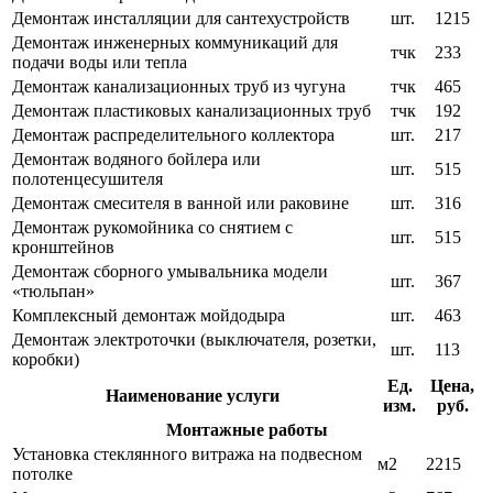
Демонтаж инсталляции для сантехустройств
шт.
1215
Демонтаж инженерных коммуникаций для
тчк
233
подачи воды или тепла
Демонтаж канализационных труб из чугуна
тчк
465
Демонтаж пластиковых канализационных труб
тчк
192
Демонтаж распределительного коллектора
шт.
217
Демонтаж водяного бойлера или
шт.
515
полотенцесушителя
Демонтаж смесителя в ванной или раковине
шт.
316
Демонтаж рукомойника со снятием с
шт.
515
кронштейнов
Демонтаж сборного умывальника модели
шт.
367
«тюльпан»
Комплексный демонтаж мойдодыра
шт.
463
Демонтаж электроточки (выключателя, розетки,
шт.
113
коробки)
Ед.
Цена,
Наименование услуги
изм.
руб.
Монтажные работы
Установка стеклянного витража на подвесном
м2
2215
потолке