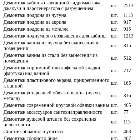
Демонтаж кабины с функцией гидромассажа,
шт.
2513
джакузи и парогенератора с разрушением
Демонтаж поддона из чугуна
шт.
1113
Демонтаж поддона из акрила
шт.
917
Демонтаж поддона из металла
шт.
915
Демонтаж подиумного возвышения для кабины
шт.
1213
Демонтаж ванны из чугуна без вынесения из
шт.
815
помещения
Демонтаж ванны из стали без вынесения из
шт.
512
помещения
Демонтаж кирпичной или кафельной кладки
шт.
717
(фартука) над ванной
Демонтаж пластикового экрана, прикрепленного
шт.
165
к ванной
Демонтаж устаревшей обвязки ванны (чугун,
шт.
816
металл)
Демонтаж современной круговой обвязки ванны
шт.
465
Демонтаж аксессуаров сантехнаправленности
шт.
77
Демонтаж душевой штанги без сохранения
шт.
113
целостности
Снятие собранного унитаза
шт.
463
Демонтаж сборного биде
шт.
467