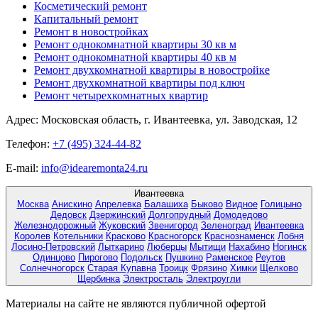
Косметический ремонт
Капитальный ремонт
Ремонт в новостройках
Ремонт однокомнатной квартиры 30 кв м
Ремонт однокомнатной квартиры 40 кв м
Ремонт двухкомнатной квартиры в новостройке
Ремонт двухкомнатной квартиры под ключ
Ремонт четырехкомнатных квартир
Адрес:
Московская область, г. Ивантеевка, ул. Заводская, 12
Телефон:
+7 (495) 324-44-82
E-mail:
info@idearemonta24.ru
Ивантеевка
Москва
Анискино
Апрелевка
Балашиха
Быково
Видное
Голицыно
Дедовск
Дзержинский
Долгопрудный
Домодедово
Железнодорожный
Жуковский
Звенигород
Зеленоград
Ивантеевка
Королев
Котельники
Красково
Красногорск
Краснознаменск
Лобня
Лосино-Петровский
Лыткарино
Люберцы
Мытищи
Нахабино
Ногинск
Одинцово
Пирогово
Подольск
Пушкино
Раменское
Реутов
Солнечногорск
Старая Купавна
Троицк
Фрязино
Химки
Щелково
Щербинка
Электросталь
Электроугли
Материалы на сайте не являются публичной офертой